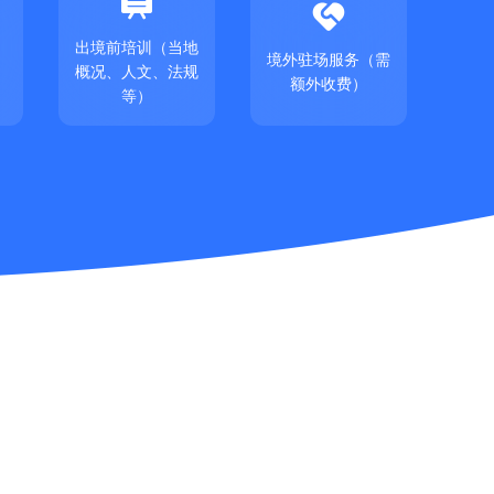


出境前培训（当地
境外驻场服务（需
概况、人文、法规
额外收费）
等）